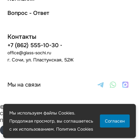
Вопрос - Ответ
Контакты
+7 (862) 555-10-30
office@glass-sochi.ru
г. Сочи, ул. Пластунская, 52Ж
Мы на связи
© 2000 - 2026 Стекло Сочи
Мы используем файлы Cookies.
Стеклянные двери, перила и ограждения в Сочи
Политика конфиденциальности
Карта сайта
Продолжая просмотр, вы соглашаетесь
Согласен
с их использованием.
Политика Cookies
Быстро с 1С-Битрикс
Сделано в